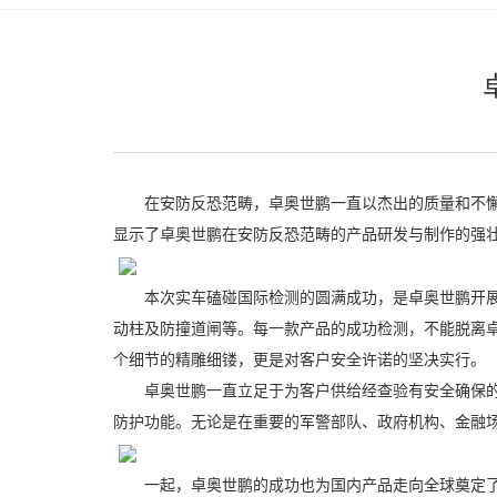
在安防反恐范畴，卓奥世鹏一直以杰出的质量和不懈的
显示了卓奥世鹏在安防反恐范畴的产品研发与制作的强
本次实车磕碰国际检测的圆满成功，是卓奥世鹏开展前
动柱及防撞道闸等。每一款产品的成功检测，不能脱离
个细节的精雕细镂，更是对客户安全许诺的坚决实行。
卓奥世鹏一直立足于为客户供给经查验有安全确保的产
防护功能。无论是在重要的军警部队、政府机构、金融
一起，卓奥世鹏的成功也为国内产品走向全球奠定了质