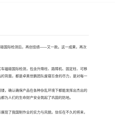
！
磕碰国际检测后，再创佳绩——又一款。这一成果，再次
车磕碰国际检测，包含升降柱、路障机、固定柱、可移
品的背面，都是卓奥世鹏团队废寝忘食的尽力，是对每一
镂，确认确保产品在各种杂乱环境下都能发挥出杰出的
品都为人们的生命财产安全筑起了巩固的防地。
展现了我国制作业的实力与风貌。信任在不久的将来，