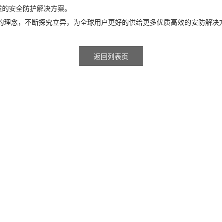
质的安全防护解决方案。
 的理念，不断探究立异，为全球用户更好的供给更多优质高效的安防解决
返回列表页
机应战而生
评估