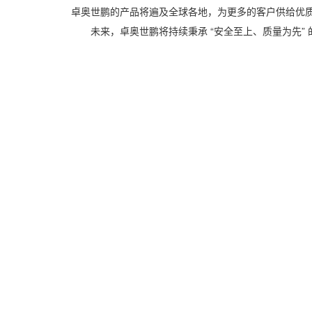
卓奥世鹏的产品将遍及全球各地，为更多的客户供给优
未来，卓奥世鹏将持续秉承 “安全至上、质量为先”
大鹏一日同风起——俄军伊尔-76MD-90A运输
2025年11月中国液压翻板路障机顶尖厂家综合