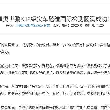
卓奥世鹏K12级实车磕碰国际检测圆满成功
来源：
旧版米乐体育app下载
发布时间：2025-01-06 16:11:25
立异精力，成为职业的佼佼者。继上一款 K4 级固定柱成功经过实车
壮实力。
史中的又一重要里程碑。到现在，卓奥世鹏已有多款产品系列经过了实
卓奥世鹏长期以来对技术立异的坚持，以及对质量的执着寻求。每一项产
品。从原材料的严厉挑选，到出产加工的精细化，每一个环节都精雕细
场所，仍是在人员密布的商业中心、景区广场、交通枢纽，卓奥世鹏的产
量根底。卓奥世鹏以其国际抢先的技术水平和牢靠的产质量量，向国际