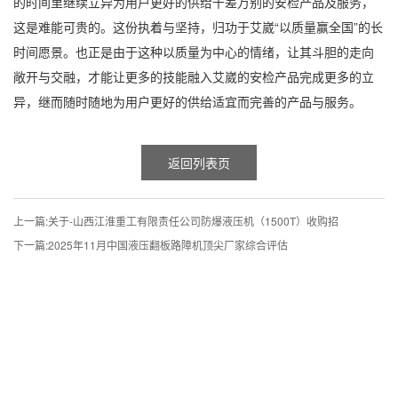
的时间里继续立异为用户更好的供给千差万别的安检产品及服务，
这是难能可贵的。这份执着与坚持，归功于艾崴“以质量赢全国”的长
时间愿景。也正是由于这种以质量为中心的情绪，让其斗胆的走向
敞开与交融，才能让更多的技能融入艾崴的安检产品完成更多的立
异，继而随时随地为用户更好的供给适宜而完善的产品与服务。
返回列表页
上一篇:
关于-山西江淮重工有限责任公司防爆液压机（1500T）收购招
下一篇:
2025年11月中国液压翻板路障机顶尖厂家综合评估