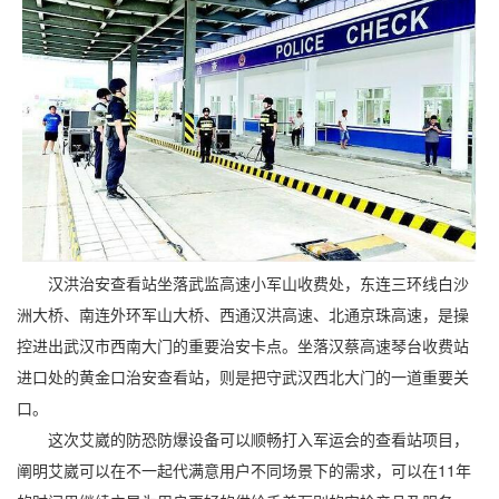
汉洪治安查看站坐落武监高速小军山收费处，东连三环线白沙
洲大桥、南连外环军山大桥、西通汉洪高速、北通京珠高速，是操
控进出武汉市西南大门的重要治安卡点。坐落汉蔡高速琴台收费站
进口处的黄金口治安查看站，则是把守武汉西北大门的一道重要关
口。
这次艾崴的防恐防爆设备可以顺畅打入军运会的查看站项目，
阐明艾崴可以在不一起代满意用户不同场景下的需求，可以在11年