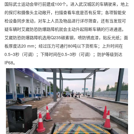
国际武士运动会举行前建成100个。进入武汉城区的车辆驶来，地上
的探灯和摄像头主动敞开，扫描查看车底是否有反常；各项智能安
检设备同步发动，对车上人员及物品进行详尽筛查，还有当发现可
疑车辆时艾崴防恐防爆路障机就会主动升起阻断车辆的行进通道。
艾崴防恐防爆路障机选用Q235碳素钢，喷防锈底漆，贴反光纸；面
板厚度达20 mm；经过压力可通行80吨以下货柜车；上升时间在
0.5~3秒（可调）；下降时间在0.5~3秒（可调）；防护等级到达
IP68。