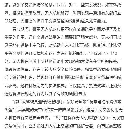
施，避免了交通拥堵的加剧。同时，对于一些突发状况，如车辆故
障、轻微刮擦事故等，无人机能够第一时间发现并通知有关部门立
即处理，大幅度的提升了交通管控的效能和应急处置能力。
春节期间，警用无人机的应用不仅在交通疏导方面发挥了及其
重要的作用，还在交通违法整治方面展现了强大威力。无人机可以
灵活地在道路上空飞行，对机动车未礼让斑马线、乱变道、违法停
车等显见性违背法律规定的行为进行抓拍取证。1月25日17时40
分，无人机在泗溪中队辖区巡逻中发现多辆大货车在金唯冠陶瓷厂
路段违法停车，存在比较大的安全风险隐患，指挥中心立即通知附
近交警前往处理，并现场开启警用爆闪灯和扩音器对大货车进行喊
话驱离。这种科技助力的执法模式，不仅提高了执法效率，还对交
通违背法律规定的行为起到了有效的威慑作用。
“请广大驾驶员遵守交通规则，系好安全带”“骑乘电动车请佩戴
头盔”上高县城的天空中传来一阵阵温馨提示，这是上高交警利用无
人机在进行交通安全宣传。“飞手”在操作无人机巡逻过程中，发现有
违法情况时，立即通过无人机上装载的广播扩音器，向市民高空喊