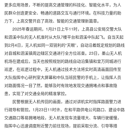
更多应用场景，不断的提高交通管理的科技化、智能化水平，为人
民群众创造更安全、畅通的道路交互与通行环境。在科技力量的助
力下，上高交警开启了高效、智能的交通管理新篇章。
2025年春运期间，1月21日上午11时，上高县公安局交警大队
和泗溪中队的无人机准时从大队7楼平台和泗溪中队起飞。自当天起
到2月4日，无人机如同一双锐利的“天眼”，自动沿着既定规划的路线
对县城和泗溪镇周边辖区交通进行全方位巡查。23日，墨山无人机
机场在建成后，当天也按照规划的路线自动沿集镇和宜万同城进行
巡逻，在巡逻过程中，无人机通过技术方法将实时高清画面回传至
大队指挥中心研判室大屏幕和中队当班民警的手机上，让指挥人员
对路面情况一目了然，能够及时有效地发现交通拥堵点和事故隐
患，实现了对交通全局的精准掌控。
民警根据无人机传回的画面，通过对讲机实时指挥路面警力进
行疏导和管控。1月23日11时许，在和平路供电公司路口、建设中路
交通路口等易拥堵地段，无人机发现车流量增大、车辆行驶缓慢，
指挥中心迅速调度附近警力前往现场，提前采取分流、引导等措