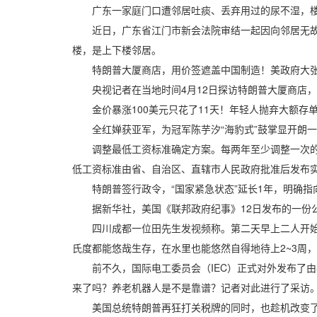
广东一家庭门口遭邻居吐痰、丢弃用过的尿不湿，楼上
近日，广东省江门市新会法院审结一起因向邻居无故吐
楼，是上下楼邻居。
特朗普大厦商店，用价签遮盖中国制造！美政府大张旗
央视记者在当地时间4月12日探访特朗普大厦商店，发现里面
金价暴涨100美元只花了11天！年轻人抛弃大额存单
全红婵获亚军，为冠军陈芋汐“海豹式”鼓掌显开朗一面
调整最低工资标准确定方案。每两年至少调整一次的规
低工资标准由省、自治区、直辖市人民政府批准后发布
特朗普签行政令，“国家紧急状态”延长1年，明确指向
据新华社，美国《联邦政府纪事》12日发布的一份公文
四川成都一位田先生发视频称。第二天早上二人开始上吐
氏度都能悠哉生存，在水里也能悠然自得地待上2~3周，
前不久，国际电工委员会（IEC）正式对外发布了由
来了吗？养老机器人是不是靠谱？记者对此进行了采访
美国总统特朗普再狂打关税牌的同时，也趁机改变了