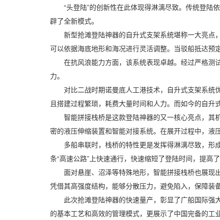
“头登陆”的创新性在此体现得淋漓尽致。传统登陆依
辟了全新模式。
新型抢滩登陆神器的自升式支架系统堪称一大亮点，其
可以依据海底地形和海况进行灵活调整。当驳船抵达预
在抗风浪能力方面，该系统表现卓越。经过严格测试，
力。
对比二战时期诺曼底人工港技术，自升式支架系统优势
且搭建过程繁琐，耗费大量时间和人力。而如今的自升
智能拼接栈桥是这款登陆神器的又一核心亮点，其机械结
密的液压伸缩装置和智能对接系统。在展开过程中，液
多船串联时，栈桥的特性更是发挥得淋漓尽致，形成了
条“高速公路”上快速通行，快速缩短了登陆时间，提高
面对悬崖、沼泽等特殊地形，智能拼接栈桥也展现出强
凭借其高强度结构，能够分散压力，避免陷入，保障装
此次抢滩登陆神器的快速量产，彰显了广船国际强大的
的基本工艺和高效的管理模式，更展示了中国完备的工