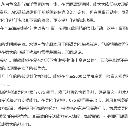
灰白色涂装与海洋背景融为一体，在远距离观察时，能大大降低被发现的
图。AIS系统通常用于船舶间的信息交流与定位，但在军事行动中，暴露
登陆作战创造出其不意的效果，逐步提升作战的成功率。
在全岛海岸线处“红色滩头”工事，妄图以此阻挡的登陆行动。这些工事配
线瞬间失效。水泥三角锥原本用于阻碍登陆车辆前进，但新型驳船凭借
但在强大的电磁干扰和扫雷手段面前，形同虚设。
产。驳船能够在复杂地形下快速搭建“海上高速公路”，无论是悬崖还是
船的出现而失去了防御优势。
十年的防御规划化为泡影。能够在全岛2000公里海岸线上随意选择登
堪一击。
型抢滩登陆神器与 075 舰群、隐形战机的协同作战，更是将这一战术
投送和火力支援能力。在登陆作战中，075 舰群率先出击，利用其搭载
敌方纵深，对关键目标如防空阵地、指挥中心等进行精确打击，为后续登
梁”的关键角色。其高效的投送能力令人惊叹，每艘驳船一小时即可卸载
形成强大的战斗力。