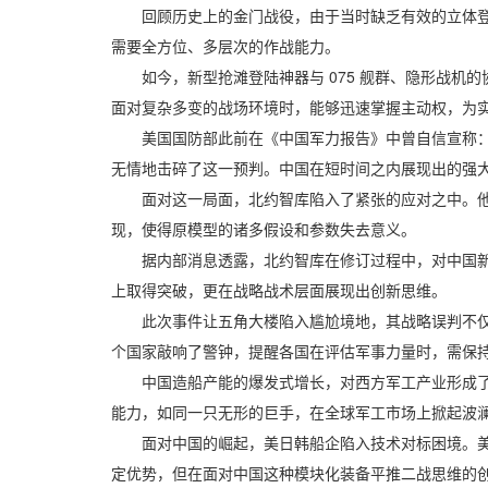
回顾历史上的金门战役，由于当时缺乏有效的立体登陆
需要全方位、多层次的作战能力。
如今，新型抢滩登陆神器与 075 舰群、隐形战机
面对复杂多变的战场环境时，能够迅速掌握主动权，为
美国国防部此前在《中国军力报告》中曾自信宣称：“预
无情地击碎了这一预判。中国在短时间之内展现出的强
面对这一局面，北约智库陷入了紧张的应对之中。他们
现，使得原模型的诸多假设和参数失去意义。
据内部消息透露，北约智库在修订过程中，对中国新型
上取得突破，更在战略战术层面展现出创新思维。
此次事件让五角大楼陷入尴尬境地，其战略误判不仅暴
个国家敲响了警钟，提醒各国在评估军事力量时，需保持
中国造船产能的爆发式增长，对西方军工产业形成了强
能力，如同一只无形的巨手，在全球军工市场上掀起波
面对中国的崛起，美日韩船企陷入技术对标困境。美国
定优势，但在面对中国这种模块化装备平推二战思维的