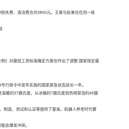
失费、清洁费合共3800元。王某与赵某住在同一栋
战
例》对最低工资标准确定方案也作出了调整:国家规定最
4号行政令中宣布实施的国家紧急状态延长一年。
暖的37摄氏度，从冰箱的7摄氏度到热得冒泡的45摄
、制造、测试和认证等提供了基准。机器人养老时代要
可能会爆发冲突。