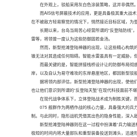
在外观上，驳船采用灰白色涂装策略，这并非偶然。
而AIS信号屏蔽技术的应用，更是具备极其重大战术意
在不被敌方轻易察觉的情况下，悄然接近目标区域，为
长期以来，台岛当局苦心经营所谓的“反登陆防线”，
雷等，将领曾一度认为这些防御固若金汤。
然而，新型抢滩登陆神器的出现，让这些精心构筑的防
锥无法对其造成任何阻碍。智能水雷虽具有一定威胁，
而最关键的是，智能拼接栈桥设计让的防御布局彻底破
岸，以及自认为易守难攻的东岸悬崖地区，都因新型驳
据将领内部评估，新型抢滩登陆神器的出现，使他们几
也让他们意识到所谓的“反登陆天堑”在现代科技面前不
在现代战争体系下，立体登陆战术成为制胜关键，而新
075 舰群作为两栖作战的核心力量，具备强大的兵力
制。与此同时，隐形战机凭借其出色的隐身性能，深入
新型抢滩登陆神器则在这一过程中扮演着“兵力输送桥
极短的时间内将大量部队和重型装备投送到滩头，迅速