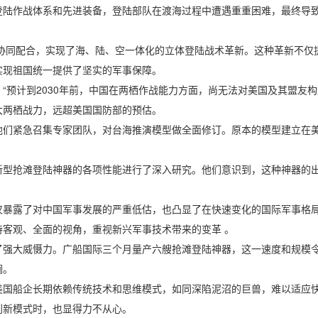
作战体系和先进装备，登陆部队在渡海过程中遭遇重重困难，最终导致
的协同配合，实现了海、陆、空一体化的立体登陆战术革新。这种革新不仅
实现祖国统一提供了坚实的军事保障。
计到2030年前，中国在两栖作战能力方面，尚无法对美国及其盟友构
大两栖战力，远超美国国防部的预估。
紧急召集专家团队，对台海推演模型做全面修订。原本的模型建立在美
抢滩登陆神器的各项性能进行了深入研究。他们意识到，这种神器的出
露了对中国军事发展的严重低估，也凸显了在快速变化的国际军事格局
客观、全面的视角，重视新兴军事技术带来的变革 。
大威慑力。广船国际三个月量产六艘抢滩登陆神器，这一速度和规模令
澜。
船企长期依赖传统技术和思维模式，如同深陷泥沼的巨兽，难以适应快
创新模式时，也显得力不从心。