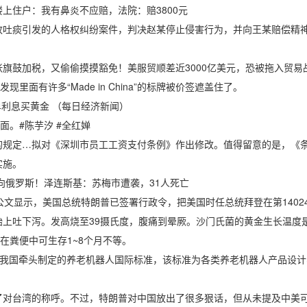
住户：我有鼻炎不应赔，法院：赔3800元
痰引发的人格权纠纷案件，判决赵某停止侵害行为，并向王某赔偿精神损
鼓加税，又偷偷摸摸豁免！美服贸顺差近3000亿美元，恐被拖入贸易
有许多“Made in China”的标牌被价签遮盖住了。
利息买黄金 （每日经济新闻）
。#陈芋汐 #全红婵
定…拟对《深圳市员工工资支付条例》作出修改。值得留意的是，《条
实施。
俄罗斯！泽连斯基：苏梅市遭袭，31人死亡
显示，美国总统特朗普已签署行政令，把美国时任总统拜登在第1402
下泻。发高烧至39摄氏度，腹痛到晕厥。沙门氏菌的黄金生长温度是温
在粪便中可生存1~8个月不等。
我国牵头制定的养老机器人国际标准，该标准为各类养老机器人产品设计
。
对台湾的称呼。不过，特朗普对中国放出了很多狠话，但从未提及中美