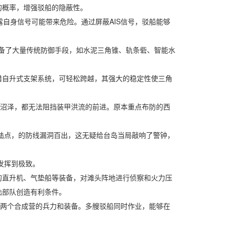
概率，增强驳船的隐蔽性。
自身信号可能带来危险。通过屏蔽AIS信号，驳船能够
备了大量传统防御手段，如水泥三角锥、轨条砦、智能水
自升式支架系统，可轻松跨越，其强大的稳定性使三角
沼泽，都无法阻挡装甲洪流的前进。原本重点布防的西
陆点，的防线漏洞百出，这无疑给台岛当局敲响了警钟，
发挥到极致。
的直升机、气垫船等装备，对滩头阵地进行侦察和火力压
陆部队创造有利条件。
两个合成营的兵力和装备。多艘驳船同时作业，能够在