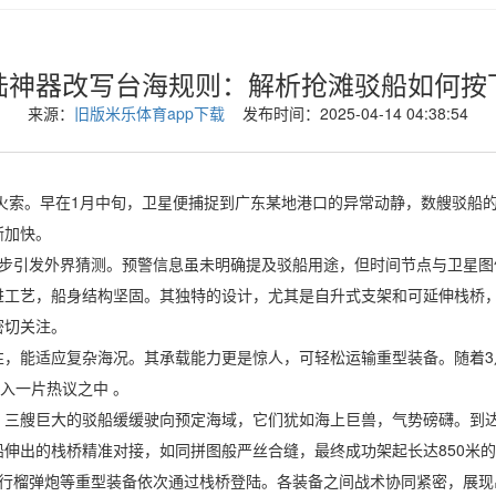
陆神器改写台海规则：解析抢滩驳船如何按
来源：
旧版米乐体育app下载
发布时间：2025-04-14 04:38:54
索。早在1月中旬，卫星便捕捉到广东某地港口的异常动静，数艘驳船的
渐加快。
引发外界猜测。预警信息虽未明确提及驳船用途，但时间节点与卫星图
艺，船身结构坚固。其独特的设计，尤其是自升式支架和可延伸栈桥，
密切关注。
能适应复杂海况。其承载能力更是惊人，可轻松运输重型装备。随着3
入一片热议之中 。
艘巨大的驳船缓缓驶向预定海域，它们犹如海上巨兽，气势磅礴。到达
伸出的栈桥精准对接，如同拼图般严丝合缝，最终成功架起长达850米
自行榴弹炮等重型装备依次通过栈桥登陆。各装备之间战术协同紧密，展现