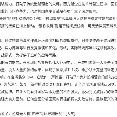
能力，打破了传统造船理念的束缚。西方船企在技术转型过程中，面临
企业的市场竞争力，也对其国家军事战略布局产生了深远影响。
长臂”的非对称作战新范式。“移动堡垒”即具备强大防护与稳定性能的驳
摧的堡垒在海上移动。“钢铁长臂”则是智能拼接栈桥，可灵活伸展至滩
通过构建与真实作战环境高度相似的虚拟模型，对登陆作战全过程进行模
配、兵力部署等进行反复推演和优化。最终，实际转场部署过程顺利高效
作战范式，为提供了全新的战略思路。
有力彰显。在实现民族复兴的伟大征程中，、完成祖国统一大业是全体
力量、投入大量资源的成果，体现了国家捍卫主权、维护领土完整的坚定
。在台湾民众心中，它犹如一声惊雷，打破了“”势力长期营造的虚幻安全
“行为艺术”。如今，新型抢滩登陆神器的亮相，让台湾民众清晰地认识到
精神。它让人们看到国家军事力量的不断强大，感受到民族复兴的坚实
的强大实力面前，任何企图分裂国家的行径都将以失败告终，民族复兴的
，还有无人机“蜂群”等反导利器呢！[大笑]