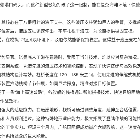
赖港口码头，而这种新型驳船打破了这一限制，能在复杂海滩环境下快速
核心在于八根粗壮的液压支柱。这些液压支柱犹如巨人的手臂，支撑起
定位置后，液压支柱迅速伸出，牢牢扎根于海底，为驳船提供稳固支撑。
在模拟12级风浪环境下，驳船依然能够保持稳定。这得益于液压支柱
显著。诺曼底人工港在建造时，受限于当时技术，难以应对复杂海况。
式支架系统，凭借先进的液压技术和智能控制，实现了快速搭建与高效稳定
构设计精妙。栈桥长度在 120 - 185 米之间，使用先进的伸缩式
压装置推动栈桥节节伸展，如同巨龙探身，精准对接目标位置。
一条“海上高速公路”。各驳船的栈桥通过智能拼接技术，快速且稳固地
了作战效率。
大的适应能力。在悬崖地形，栈桥可通过调整角度，延伸至合适位置，
备和人员顺利通过。这种特殊地形适应能力，极大拓展了登陆作战的可能
工业实力。短短三个月内，广船国际便成功量产六艘驳船，这一速度在
业体系所蕴含的巨大能量。