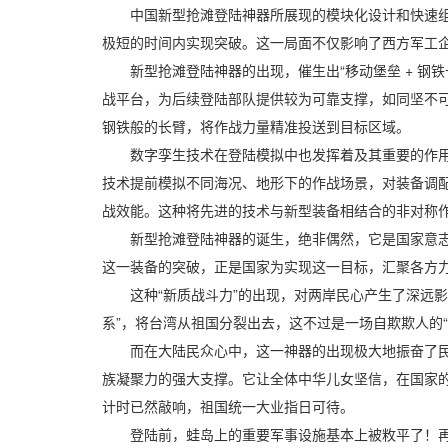
中国新型抢滩登陆神器所展现的模块化设计和快速组装
极短的时间内实现突破。这一局面不仅影响了西方军工
新型抢滩登陆神器的出现，催生出“移动堡垒 + 钢铁
战平台，为后续登陆部队提供较为可靠支撑，如同坚不可
钢铁般的长臂，将作战力量精准投送到目标区域。
数字孪生技术在登陆模拟中也发挥着及其重要的作用。
技术提前模拟不同海况、地形下的作战场景，对装备调
战效能。这种将先进的技术与新型装备相结合的非对称
新型抢滩登陆神器的诞生，绝非偶然，它是国家意志的
这一装备的突破，正是国家为实现这一目标，汇聚各方
这种“新质战斗力”的出现，对两岸民心产生了深远影响
系”，将台湾从祖国分裂出去，这不过是一场自欺欺人的
而在大陆民众心中，这一神器的出现极大地振奋了民族
族凝聚力的强大支撑。它让全体中华儿女坚信，在国家
计时已然敲响，祖国统一大业指日可待。
登陆前，蛙岛上的重要军事设施基本上被敉平了！再说了