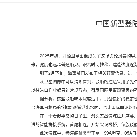
中国新型登
2025年初，开源卫星图像成为了这场舆论风暴的导火
米，宽度也远超普通船只。跟着时间推移，建造进度逐
到了2月下旬，海事部门发布了相关预警信息，进一步
从卫星图像中可以清晰看到，驳船的建造采用了先进工
以往港口作业船只的常规形态，引发国际军事观察家的
据分析，这些驳船吃水深度适中，具备良好的稳定性，
台海军事格局的“神器”逐渐浮出水面，也让国际舆论场陷
在一个看似平常的日子里，滩头实战演练拉开序幕。三
进的智能拼接系统，首尾相连，开始架设栈桥。每艘驳船
此次演练中，参演装备类型丰富，99A坦克、05A