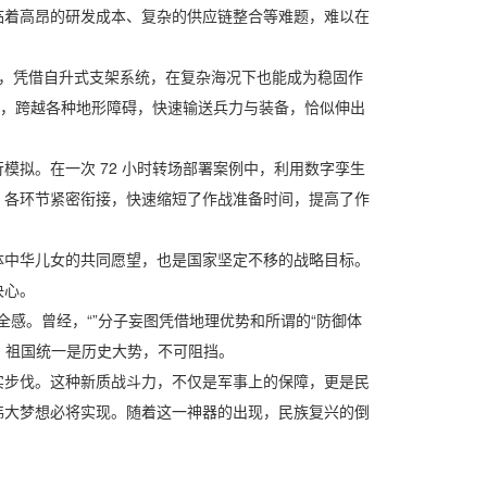
着高昂的研发成本、复杂的供应链整合等难题，难以在
船，凭借自升式支架系统，在复杂海况下也能成为稳固作
头，跨越各种地形障碍，快速输送兵力与装备，恰似伸出
拟。在一次 72 小时转场部署案例中，利用数字孪生
，各环节紧密衔接，快速缩短了作战准备时间，提高了作
中华儿女的共同愿望，也是国家坚定不移的战略目标。
决心。
感。曾经，“”分子妄图凭借地理优势和所谓的“防御体
，祖国统一是历史大势，不可阻挡。
步伐。这种新质战斗力，不仅是军事上的保障，更是民
伟大梦想必将实现。随着这一神器的出现，民族复兴的倒