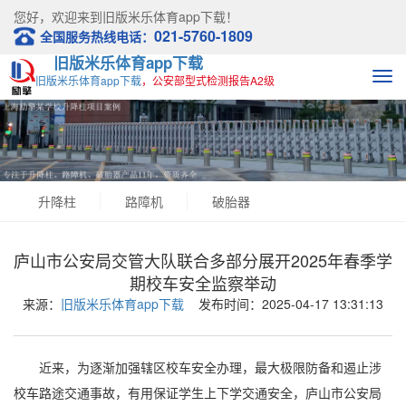
您好，欢迎来到
旧版米乐体育app下载！
021-5760-1809
全国服务热线电话：
旧版米乐体育app下载
旧版米乐体育app下载
，公安部型式检测报告A2级
升降柱
路障机
破胎器
庐山市公安局交管大队联合多部分展开2025年春季学
期校车安全监察举动
来源：
旧版米乐体育app下载
发布时间：2025-04-17 13:31:13
近来，为逐渐加强辖区校车安全办理，最大极限防备和遏止涉
校车路途交通事故，有用保证学生上下学交通安全，庐山市公安局