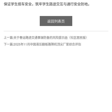
保证学生搭车安全，筑牢学生路途交互与通行安全防地。
返回列表页
上一篇:
关于春运路途交通事端防备的风险提示函（社区居民版）
下一篇:
2025年11月中国液压翻板路障机顶尖厂家综合评估