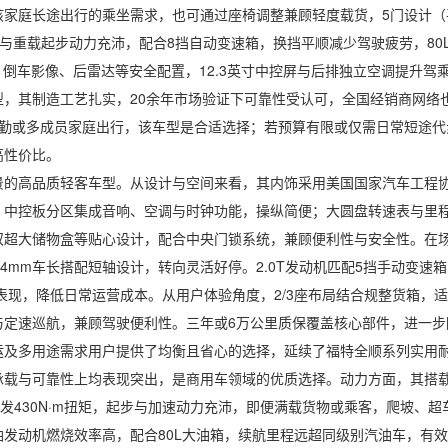
家庭长途出行的乘坐需求，也可通过座椅调整兼顾轻度载货，5门设计（平
速爬坡与重载起步动力充沛，配合8挡自动变速箱，换挡平顺减少驾驶疲劳，80
、倒车影像、后雷达等安全配置，12.3英寸中控屏与后排独立空调提升驾
型，其制造工艺扎实，20余年市场验证下可靠性受认可，全国经销商网络
通勤或多成员家庭出行，该车型是合适选择；若预算有限或仅需日常短途代
高性价比。
高品质轻客车型。从设计与空间来看，其内饰采用美国国家汽车工程协会
。中控板分区集成音响、空调与时钟功能，操纵简便；大圆盘转速表与里
超大储物盒等贴心设计，配合中央门锁系统，兼顾便利性与安全性。在场景适
74mm车长搭配短轴设计，转向灵活好停。2.0T发动机匹配5挡手动变速
m的油耗表现，降低日常运营成本。从用户体验角度，2/3座布局结合规整货箱
与定速巡航，兼顾驾驶便利性。三年或6万公里质保覆盖核心部件，进一步
运及多用途需求用户提供了均衡且省心的选择，延续了福特全顺系列实用
靠性上均表现突出，是商用车领域的优质选择。动力方面，其搭载的柴油发动
0rpm爆发430N·m扭矩，起步与加速动力充沛，即便满载货物或乘客，爬
发动机燃烧效率高，配合80L大油箱，续航里程远超同级别汽油车，有