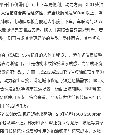
开门+侧滑门）让上下车更便利。动力方面，2.3T柴油
L大油箱结合柴油经济性，综合续航可达800km以上，降
乘体验，电动脚踏板方便老人小孩上下车，车联网与OTA
也能提供完善售后支持。购买时需结合自身需求判断：若
步，则可考虑其他更经济的车型。整体而言，其空间实
（SAE）95%标准的人体工程设计，轿车式仪表板整
程表清晰醒目，亚光仿桃木纹饰板增添质感，高品质环绕
配与动力方面，以2023款2.0T汽油短轴低顶车型为
箱，动力输出直接，满足城市货运与短途通勤需求；80L大
，适合快递配送等城市货运场景；标配上坡辅助、ESP等安
降低使用顾虑。综合来看，全顺新世代低顶凭借人性化
耐用的品牌特质。
机扭矩输出强劲，2.0T机型1500-2500rpm
坡、超车也从容不迫，部分四驱车型还能应对泥泞、坡道等复杂
效降低长途运输或高频使用的加油频率与运营成本，对物