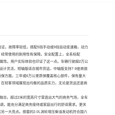
证，故障率较低，搭配5挡手动或9挡自动变速箱，动力
，经常使用的耐用性有保障。安全配置上，全系标配
了安全属性。用户实际体验也印证了这一点。车辆行驶超2万公
计灵活，短轴版适合城市货运，中轴版支持7-9座商旅
保方面，三年或6万公里质保覆盖核心部件，保有量大
，在轻客领域展现出均衡的品质实力，无论是货运还是商
融合。超过2米的宽高尺寸营造出大气的商务气场，全车
空调，能充分满足商务接待或家庭出行的舒适需求。更关
一大亮点。搭载的2.0L涡轮增压柴油发动机符合国六