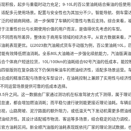
扭表现积极，起步与重载时动力充足；9-10L的百公里油耗结合柴油的低
，适配多元使用场景。配置与安全性也为其加分不少。智能导航、倒车雷
广泛的经销商网络，进一步保障了车辆的可靠性与售后支持。综合来看，福
对于注重性价比与长期使用价值的用户而言，是值得优先考虑的车型。
而有所差异，整体处于商用车领域的经济水平。从官方数据来看，汽油版车型
耗表现更优。以2023款汽油厢式货车手动版为例，百公里油耗10L，匹
航时能有效降低燃油消耗。全系80L大油箱进一步强化续航能力，汽油版满油
个体商户短途拉货，10L/100km的油耗结合92号汽油的低成本，能控
油四驱版则在复杂路况下仍保持柴油车的燃油经济性，适配多场景运营。
力总成的精准匹配与场景化车型设计，在油耗控制上兼顾了实用性与经济
为不同运营场景提供可靠的低成本选择。
.5升之间。这一数据由厂家通过测功机在标准驾驶方式下测得，属于理
间怠速，都会增加燃油消耗；而平稳匀速行驶则能更接近理论油耗。车辆
忽视，山路爬坡、泥泞路面的额外阻力，或低温天气下发动机需更多燃油
燃油经济性。其设计适配城市物流、客运等多场景，结合稳定的动力调校
近官方油耗区间。新全顺汽油版的油耗表现既依托厂家的理论测试数据，