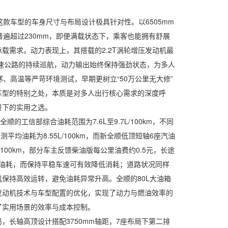
车型的车身尺寸与布局设计极具针对性。以6505mm
普遍超过230mm，即便满载状态下，乘客也能拥有舒展
需求。动力表现上，其搭载的2.2T涡轮增压发动机最
高速公路的持续巡航，动力输出始终保持强劲状态，为多人
、高温等严苛环境测试，早期更树立“50万公里无大修”
车型的特别之处，本质是对多人出行核心需求的深度呼
景下的实用之选。
工信部综合油耗范围为7.6L至9.7L/100km，不同
测平均油耗为8.55L/100km，而新全顺低顶短轴6座汽油
/100km，部分车主反馈柴油版每公里油费约0.5元，长途
加油耗，而保持平稳车速可有效降低消耗；道路状况同样
保持高效运转，避免油耗异常升高。全顺的80L大油箱
发动机技术与车型配置的优化，实现了动力与燃油效率的
了实用场景的效率与成本控制。
轴高顶设计搭配3750mm轴距，7座布局下第二排