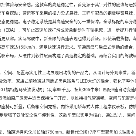
体验与安全感。这款车的高速稳定性，首先源于其针对性的底盘与悬挂
速车身摆动；营运客车采用的扭力梁式悬挂、工程车配备的钢板弹簧悬挂
态更稳健。电子稳定系统是其高速安全的另一重保障。全系标配的车身稳
EBA），可防止高速加速打滑或紧急制动时车轮抱死，进一步提升行驶稳定性。
道更从容。实际驾驶中，新全顺的高速表现也得到验证。即使满载货物，
高车速达153km/h，满足快速通行需求。前通风盘与后盘式制动的组
后驱布局，从硬件到软件层面构建了高速稳定的基础，再结合实用的驾驶
空间、配置与实用性上均展现出均衡的产品力。从设计与外观来看，新
行驶效率。家族式前脸通过间断式黑色饰条与LED大灯的融合，强化了整体
0T福特彪马柴油发动机（功率89千瓦、扭矩305牛米）匹配9速自动
添加原厂尿素并适当保持油门开度，以维持排气管通畅。空间与配置是核心优势，
第二排座椅可折叠，后备箱空间充裕。内饰采用轿车式人体工程学仪表板，仿桃
一步增强了驾驶安全性与便利性。这款车型以实用为核心，通过动力、空
轴距选择包含加长轴3750mm。新世代全顺17座车型聚焦加长轴版本，