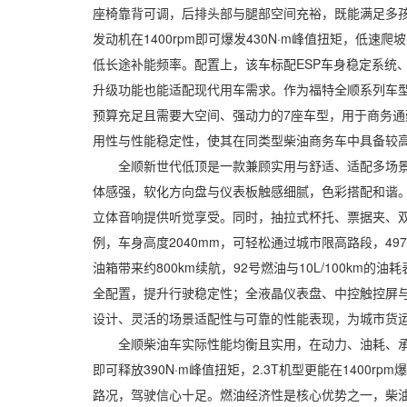
座椅靠背可调，后排头部与腿部空间充裕，既能满足多孩
发动机在1400rpm即可爆发430N·m峰值扭矩，低
低长途补能频率。配置上，该车标配ESP车身稳定系统
升级功能也能适配现代用车需求。作为福特全顺系列车
预算充足且需要大空间、强动力的7座车型，用于商务
用性与性能稳定性，使其在同类型柴油商务车中具备较
全顺新世代低顶是一款兼顾实用与舒适、适配多场景的
体感强，软化方向盘与仪表板触感细腻，色彩搭配和谐
立体音响提供听觉享受。同时，抽拉式杯托、票据夹、双
例，车身高度2040mm，可轻松通过城市限高路段，49
油箱带来约800km续航，92号燃油与10L/100k
全配置，提升行驶稳定性；全液晶仪表盘、中控触控屏
设计、灵活的场景适配性与可靠的性能表现，为城市货
全顺柴油车实际性能均衡且实用，在动力、油耗、承载与可
即可释放390N·m峰值扭矩，2.3T机型更能在140
路况，驾驶信心十足。燃油经济性是核心优势之一，柴油