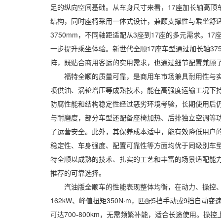
足的纵向空间基础。从车身尺寸来看，17座加长轴高顶车
结构，同时座椅采用一体式设计，兼顾支撑性与乘坐舒适
3750mm，不同轴距适配从3座到17座的多元需求
一步提升乘坐体验。新世代全顺17座车型通过加长轴3
阵，既贴合商用客运的实用需求，也通过细节配置兼顾
福特全顺的质量可靠，是商用车市场兼具耐用性与实用性
喷供油、涡轮增压等成熟技术，能在高强度运输工况下
防腐性能和结构稳定性经过恶劣环境考验，长期使用后
与耐磨度，部分车型还配备座椅加热、后排独立空调等功能
了运营安全。此外，其保养成本适中，能有效降低用户的
稳定性、车身强度、配置可靠性等方面均优于同级别车
特全顺以成熟的技术、扎实的工艺和丰富的场景适配能
推荐的可靠选择。
汽油版全顺车的性能表现整体均衡，在动力、操控、空
162kW、峰值扭矩350N·m，匹配5挡手动或9挡自动
可达700-800km，无需频繁补能，适合长途使用