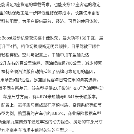
既能满足2座货运的重载需求，也能支撑17座客运的稳定
里的质保政策进一步降低维修保养成本，长期使用更省
代科技配置，为用户提供高效、经济、可靠的使用体验，
oost发动机曾获沃德十佳殊荣，最大功率162千瓦、最
即可升至4挡，档位切换顺畅无明显顿挫，日常驾驶平顺性
能轻松穿梭。空间与配置上，中轴中顶车型轴距达
合12升左右的百公里油耗，满油续航超700公里，减少频繁
，福特全顺汽油版自动挡延续了品牌可靠耐用的基因，
家用场景的舒适性，是兼顾载客与日常使用的务实选择。
配置不同有所差异。该车型提供2.0T柴油与2.0T汽油两种动
身尺寸方面，有4.974米短轴与5.341米长轴版本，
。配置上，豪华版与商旅型在座椅材质、空调系统等细节
为例，购置税约占车价的8.85%，商业保险根据车型
江铃新全顺九座商务车通过丰富的动力组合、灵活的车身尺寸
是九座商务车市场中值得关注的车型之一。