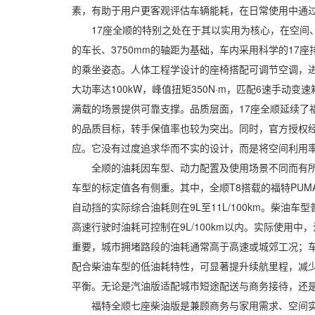
素，有助于用户更客观评估车辆能耗，在日常使用中通
17座全顺的特别之处在于其以实用为核心，在空间、
的车长、3750mm的轴距为基础，车内采用科学的17
的乘坐姿态。人体工程学设计的座椅搭配可调节空调，进
大功率达100kW，峰值扭矩350N·m，匹配6速手
满载的场景提供可靠支撑。品质层面，17座全顺延续了
的品质目标，转手保值率也较为突出。同时，官方授权
应。它没有过度追求华而不实的设计，而是将空间利用
全顺的油耗因车型、动力配置及使用场景不同而有所差异，综
车型的标定值各有侧重。其中，全顺T8搭载的福特PUMA发动
自动挡的实际综合油耗则在9L至11L/100km。柴油车
高速行驶时油耗可控制在9L/100km以内。实际使
重要，城市拥堵路段的油耗通常高于高速或城郊工况；车
配合柴油车型的低油耗特性，可显著提升续航里程，减
平衡。无论是汽油版适配城市短途配送与商务接待，还
福特全顺七座柴油版是兼顾商务与家用需求、空间实用