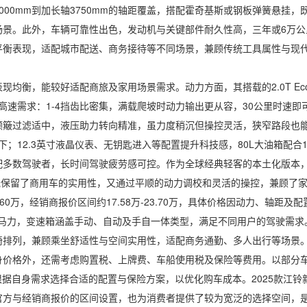
00mm到加长轴3750mm的轴距覆盖，搭配霍奇基斯或钢板弹簧悬挂，
场景。此外，车辆可靠性出色，发动机与关键部件耐久性高，三年或6万公
平衡表现，适配城市配送、商务接待等不同场景，兼顾传统工具属性与现
，能较好适配商旅及家用场景需求。动力方面，其搭载的2.0T EcoB
与高速需求：1-4挡齿比密集，满载爬坡时动力输出更从容，30公里时速
颠簸过滤适中，液压助力转向精准，虽力度稍沉但操控灵活，狭窄路段也
上下；12.3英寸液晶仪表、无钥匙进入等配置提升科技感，80L大油箱配
配多数驾驶者，长时间驾驶疲劳感可控。作为全球经典轻客的本土化版本
既保留了商用车的实用性，又通过平顺的动力调校和灵活的操控，兼顾了
60万，经销商报价区间约17.58万-23.70万，具体价格因动力、轴距及
0马力，变速箱涵盖手动、自动及手自一体类型，满足不同用户的驾驶需求。车
椅排列，兼顾乘坐舒适性与空间实用性，适配商务通勤、多人出行等场景
价格外，还需考虑购置税、上牌费、车船使用税及保险等费用。以部分车型
户可根据自身需求选择合适的配置与保险方案，以优化购车成本。2025款
官方与经销商报价的区间设置，也为消费者提供了较为宽泛的选择空间，