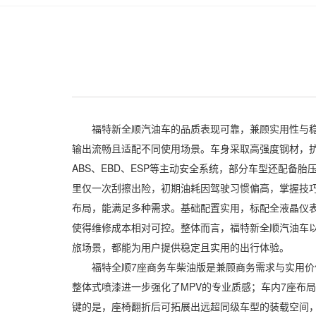
福特新全顺汽油车的品质表现可靠，兼顾实用性与稳定
输出流畅且适配不同使用场景。车身采取高强度钢材，
ABS、EBD、ESP等主动安全系统，部分车型还配备胎
里仅一次刮擦出险，初期油耗因驾驶习惯偏高，掌握技巧
布局，能满足多种需求。基础配置实用，标配全液晶仪
使得维修成本相对可控。整体而言，福特新全顺汽油车
旅场景，都能为用户提供稳定且实用的出行体验。
福特全顺7座商务车柴油版是兼顾商务需求与实用价值
整体式喷漆进一步强化了MPV的专业质感；车内7座布
键的是，座椅翻折后可拓展出远超同级车型的装载空间，