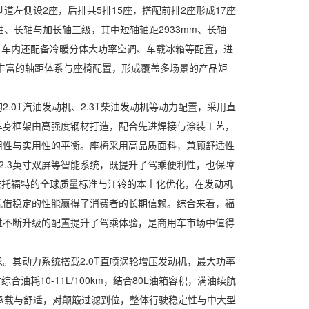
道左侧设2座，后排共5排15座，搭配前排2座形成17座
、长轴与加长轴三级，其中短轴轴距2933mm、长轴
景，车内还配备冷暖分体大功率空调、车载冰箱等配置，进
托丰富的轴距体系与座椅配置，形成覆盖多场景的产品矩
T汽油发动机、2.3T柴油发动机等动力配置，采用直
车身框架由高强度钢材打造，配合先进焊接与涂装工艺，
用性与实用性的平衡。座椅采用高品质面料，兼顾舒适性
2.3英寸双屏等智能系统，既提升了驾乘便利性，也保障
依托福特的全球质量标准与江铃的本土化优化，在发动机
凭借稳定的性能赢得了消费者的长期信赖。综合来看，福
过不断升级的配置提升了驾乘体验，是商用车市场中值得
其动力系统搭载2.0T直喷涡轮增压发动机，最大功率
耗10-11L/100km，结合80L油箱容积，满油续航
顾承载与舒适，对颠簸过滤到位，整体行驶稳定性与中大型