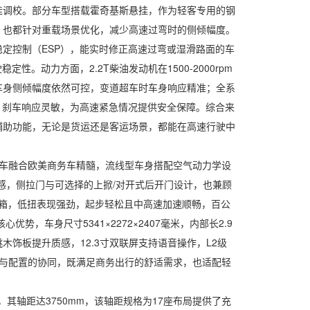
调校。部分车型搭载霍奇基斯悬挂，作为轻客专用的钢
，也都针对重载场景优化，减少高速过弯时的侧倾幅度。
定控制（ESP），能实时修正高速过弯或湿滑路面的车
动力方面，2.2T柴油发动机在1500-2000rpm
车身侧倾幅度依然可控，变道超车时车身响应精准；全系
合，刹车响应灵敏，为高速紧急情况提供安全保障。综合来
辅助功能，无论是货运还是客运场景，都能在高速行驶中
车融合欧美商务车精髓，流线型车身搭配空气动力学设
感，侧拉门与可选择的上掀/对开式后开门设计，也兼顾
变速箱，低扭表现强劲，起步轻松且中高速加速顺畅，百公
车身尺寸5341×2272×2407毫米，内部长2.9
木饰板提升质感，12.3寸双联屏支持语音操作，L2级
间与配置的协同，既满足商务出行的舒适需求，也适配轻
其轴距达3750mm，该轴距规格为17座布局提供了充