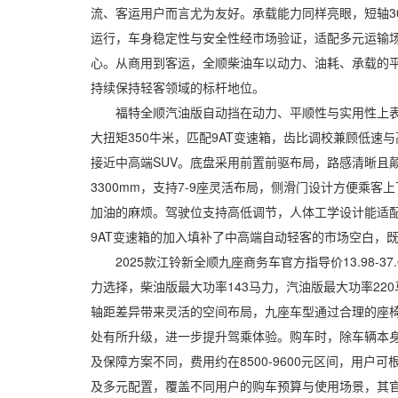
流、客运用户而言尤为友好。承载能力同样亮眼，短轴30
运行，车身稳定性与安全性经市场验证，适配多元运输
心。从商用到客运，全顺柴油车以动力、油耗、承载的
持续保持轻客领域的标杆地位。
福特全顺汽油版自动挡在动力、平顺性与实用性上表现均衡
大扭矩350牛米，匹配9AT变速箱，齿比调校兼顾低速
接近中高端SUV。底盘采用前置前驱布局，路感清晰且
3300mm，支持7-9座灵活布局，侧滑门设计方便乘客
加油的麻烦。驾驶位支持高低调节，人体工学设计能适
9AT变速箱的加入填补了中高端自动轻客的市场空白，
2025款江铃新全顺九座商务车官方指导价13.98-37.
力选择，柴油版最大功率143马力，汽油版最大功率22
轴距差异带来灵活的空间布局，九座车型通过合理的座
处有所升级，进一步提升驾乘体验。购车时，除车辆本身
及保障方案不同，费用约在8500-9600元区间，用
及多元配置，覆盖不同用户的购车预算与使用场景，其