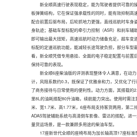
新全顺高速行驶表现稳定，能为驾驶者提供可靠的操控
板弹簧结构，它在保证强承载性的同时，能有效抑制高
配合前置后驱布局，后轮抓地力更强，直线巡航时车身姿
身轨迹；基础车型标配的牵引力控制（ASR）和刹车辅助（
即可输出最大扭矩，高速巡航时动力储备充足，超车变
标配的定速巡航功能，能减轻长途驾驶负担，部分车型最
看，新全顺凭借专用悬挂、全面的电子稳定配置与前置
保持可靠的表现。
新全顺6座柴油版的评测表现整体令人满意，在动力、
计，风阻系数约0.3，既保证了优雅亲和力，又优化了
了商务接待与日常使用的便利性。动力方面，其搭载的2.
里8L的油耗搭配80升油箱，续航能力突出。使用时需注意
米、宽1.7米、高1.77米，6座布局支持客货两用，
ADAS驾驶辅助系统与高清倒车影像、雷达的搭配，进
量货运场景，是一款兼顾多用途的柴油车型。
17座新世代全顺的座椅布局为加长轴高顶17座标准型，