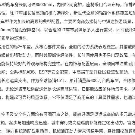
型的车身长度可达6503mm，内部空间宽裕，座椅采用合理布局，每排过
性。除17座加长轴高顶的核心选择外，新世代全顺的轴距体系还覆盖短轴
。17座车型作为加长轴高顶的典型配置，主要面向商务接待与中短途旅游场
750mm的轴距保障空间，以合理的17座布局满足多人出行需求，同时依
了乘坐的舒适性。
的标杆车型。从核心部件来看，全顺的动力系统表现稳定。其搭载的2.0
持续输出强劲动力，同时兼顾燃油经济性，长时间使用也不易出现故障。
仍能保持较好的外观与结构完整性。在内饰与配置层面，全顺同样注重耐
；全系标配ABS、ESP等安全配置，中高端车型升级L2级驾驶辅助、1
长期运营支出。作为全球畅销45年、累计销量超600万台的车型，全顺
型。无论是城市短途配送还是长途商旅运输，它都能适应多样场景需求，
力，构建起可靠的质量体系。它不仅满足了商用车的工具属性需求，也通
间及安全性方面均有可圈可点之处，能较好满足货运或商旅的多元需求。
变速箱，起步与加速响应迅速，城市穿行或高速巡航都能稳定输出动力。官方综合油
。操控上，转向系统适配载重场景，机械液压助力带来沉稳手感，悬挂调校兼