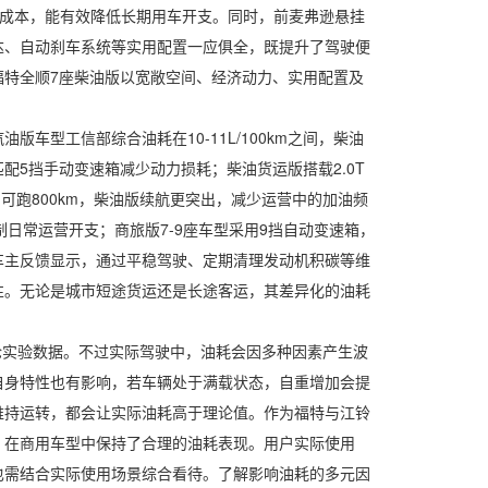
使用成本，能有效降低长期用车开支。同时，前麦弗逊悬挂
达、自动刹车系统等实用配置一应俱全，既提升了驾驶便
特全顺7座柴油版以宽敞空间、经济动力、实用配置及
工信部综合油耗在10-11L/100km之间，柴油
配5挡手动变速箱减少动力损耗；柴油货运版搭载2.0T
可跑800km，柴油版续航更突出，减少运营中的加油频
制日常运营开支；商旅版7-9座车型采用9挡自动变速箱，
车主反馈显示，通过平稳驾驶、定期清理发动机积碳等维
性。无论是城市短途货运还是长途客运，其差异化的油耗
论实验数据。不过实际驾驶中，油耗会因多种因素产生波
自身特性也有影响，若车辆处于满载状态，自重增加会提
维持运转，都会让实际油耗高于理论值。作为福特与江铃
，在商用车型中保持了合理的油耗表现。用户实际使用
也需结合实际使用场景综合看待。了解影响油耗的多元因