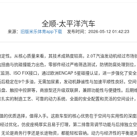
全顺-太平洋汽车
来源：
旧版米乐体育app下载
发布时间：2026-05-12 01:42:23
性。从核心质量来看，其技术成熟度较高，2.0T汽油发动机经过市场验
抗扭曲与抗碰撞能力出色，零部件经过严格筛选测试，防锈防腐处理到位
压监测、ISO FIX接口，通过欧洲ENCAP 5星碰撞认证，进一步强化
后稳定在9个多油，无需加尿素，发动机静谧性与加速平顺性良好。空间设
表盘、触控中控屏等，商旅型还升级双联屏，兼顾功能性与便捷性。后期维
以扎实的制造工艺、可靠的动力系统、全面的安全配置和灵活的空间设计
的优质选择，值得入手。这款车型的核心优势在于空间与实用性的深度
局经过优化，仿皮座椅厚实且易于打理，第二排靠背调节功能与后排独立
无论是商务行李还是长途物资，都能轻松容纳。动力与经济性的平衡是其另