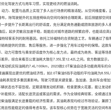
过优化驾驶方式与用车习惯，实现更经济的燃油消耗。
动力、配置与品质上实现了多人出行场景的精准适配。从空间维度看，这款
座排布，除驾驶舱外的五排座椅纵向空间均保持合理距离，前后排腿部空间
一步提升了长距离出行的舒适度，充分满足商务通勤或团体旅游的多人承载
动变速箱后，起步灵敏且加速平稳，既能应对城市道路的频繁启停，也能适应
福特轻客系列的耐用基因。依托江铃福特的合资制造工艺，车辆通过了极寒
经销商提供的贷款、售后等服务，进一步强化了用车过程中的保障。这款
率、动力可靠性与乘坐舒适度作为核心发力点，最终成为商务、客运等场
合来看百公里油耗大致在7.35L至12.42L之间。官方数据显示，全顺的
机实际油耗约7.4L/100km，2023款2.0T柴油自动多功能商用车的众
型普遍展现出更优的燃油经济性，如2.0T柴油5挡手动版的平均油耗为8.55L
用中，油耗表现受多重因素影响。驾驶习惯是关键变量，急加速、急刹车会增
辆状态也不容忽视，定期清理发动机积碳、检查更换火花塞，能让发动机
少补能频次，适配长途货运或客运的需求。作为全球经典轻客，全顺通过
是柴油版满足长途重载的经济性需求，其油耗表现均经过市场验证，兼顾
且性能稳定的值得考虑车型。该车型核心优势在于宽敞灵活的空间布局，长