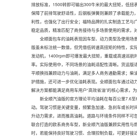
排放标准，1500转即可输出300牛米的最大扭矩，低
保障了前排驾驶舒适性，后钢板弹簧则兼顾了承载能力
利性，也强化了出行安全；福特品牌的扎实制造工艺与
稳定品质，精准匹配了商务接待与多场景使用的需求，
全顺面包车的油耗表现因车型、动力类型及使用场景不同
版虽未标注统一数值，但凭借低转速高扭矩的特性，实际油
发动机，1400rpm即可爆发最大扭矩，重载或高速巡
率。实际使用中，不同场景的油耗适配性清晰。货运版适合
平顺换挡兼顾动力与油耗，满足多人商务通勤需求；柴
护措施，还可进一步优化油耗表现。全顺面包车通过动
解决方案都能满足商用车用户“高效省油”的核心需求，
新全顺汽油版的官方理论平均油耗在每百公里7.6至8
动。驾驶习惯是关键变量，频繁急加速、急刹车或长时
升动力需求，进而推高油耗。道路与环境条件同样不可
联合打造的欧系商务车型，新全顺汽油版兼顾实用性与
时，若能保持良好驾驶习惯、合理控制负载，可更好接