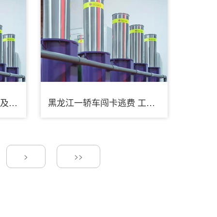
【48812】加强巡查办理及网络后台监控 促进无妨碍泊车位标准运用
黑龙江一轿车闯卡逃费 工作人员掷石砸伤车内人
>
>>