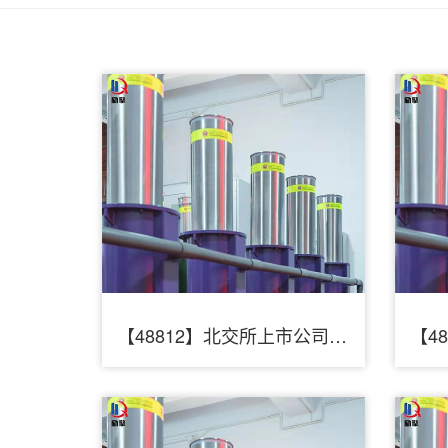
【48812】北交所上市公司三友科技新增专利授权：“一种阴极铜翻板设备”