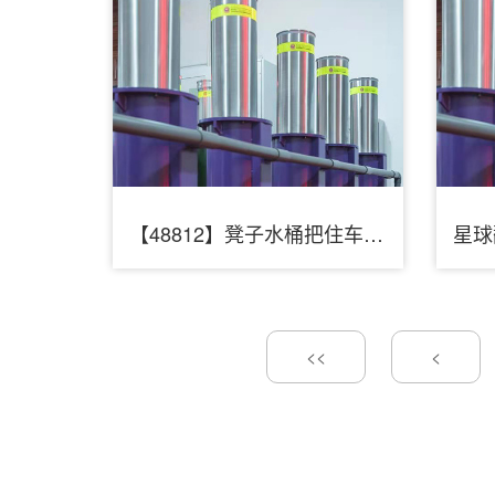
【48812】凳子水桶把住车位 云岩交警夜巡悉数收缴
<<
<