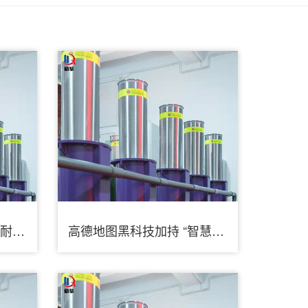
【48812】电投动力获得耐冲击溜槽翻板专利增强翻板主体的耐久度添加主体的耐冲击力
高德地图黑科技加持 “智慧锥桶”让道路交互与通行更加安全