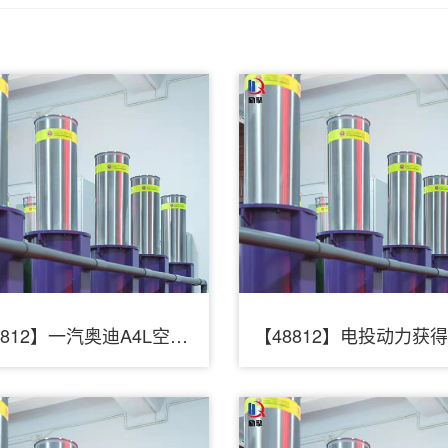
【48812】一汽奥迪A4L空调外循环翻板电机损坏达5次